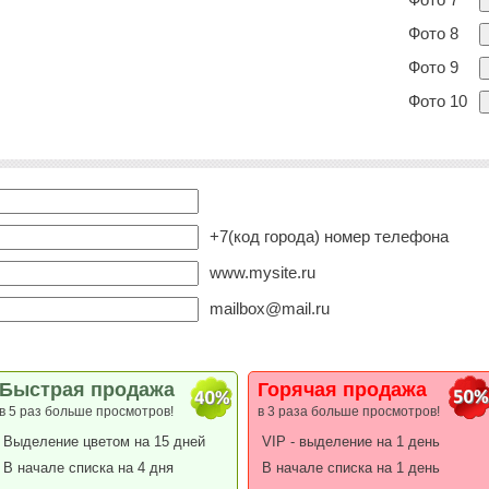
Фото 7
Фото 8
Фото 9
Фото 10
+7(код города) номер телефона
www.mysite.ru
mailbox@mail.ru
Быстрая продажа
Горячая продажа
в 5 раз больше просмотров!
в 3 раза больше просмотров!
Выделение цветом на 15 дней
VIP - выделение на 1 день
В начале списка на 4 дня
В начале списка на 1 день