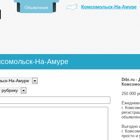
Комсомольск-На-Амуре
Объявления
мсомольск-На-Амуре
Dibi.ru 
ьск-На-Амуре
Комсомол
 рубрику
250 000 
Ежедневн
г. Комсо
регистра
объявлени
Выгодно 
г. Комсом
просто и 