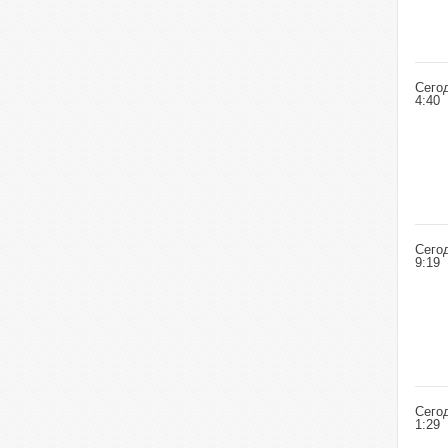
Сего
4:40
Сего
9:19
Сего
1:29