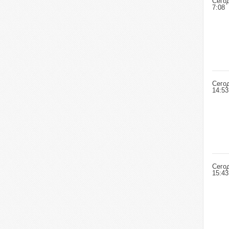
Сего
7:08
Сего
14:53
Сего
15:43