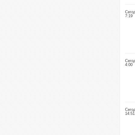
Сего
7:19
Сего
4:00
Сего
14:51