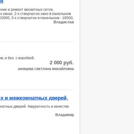
он
ение и ремонт москитных сеток.
 окнах. 2-х створчатое окно в панельном
 15000, 3-х створчатое в панельном - 18500,
Владислав
, и без. с коробкой.
2 000
руб.
шевцова светлана михайловна
ых и межкомнатных дверей,
натных дверей. Аккуратность и качество
Владимир