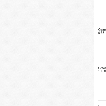
Сего
0:38
Сего
10:58