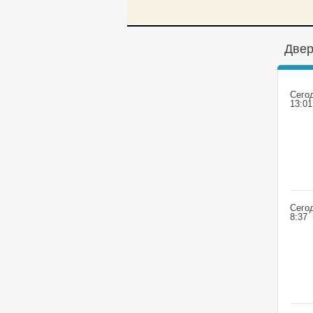
Двер
Сего
13:01
Сего
8:37