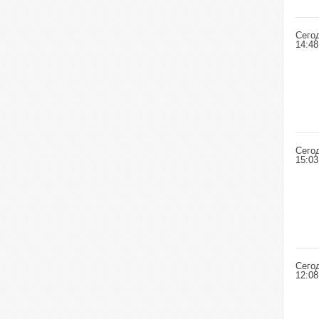
Сего
14:48
Сего
15:03
Сего
12:08