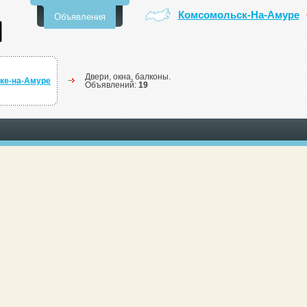
Комсомольск-На-Амуре
Объявления
Двери, окна, балконы.
ке-на-Амуре
Объявлений:
19