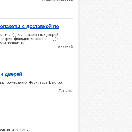
лопакеты с доставкой по
 стекла (цельностеклянных дверей,
итрин, фасадов, лестниц и т. д. ) и
иды обработки,
Алексей
 и дверей
ий, промерзания. Фурнитура. Быстро,
Татьяна
ефон 89141358489