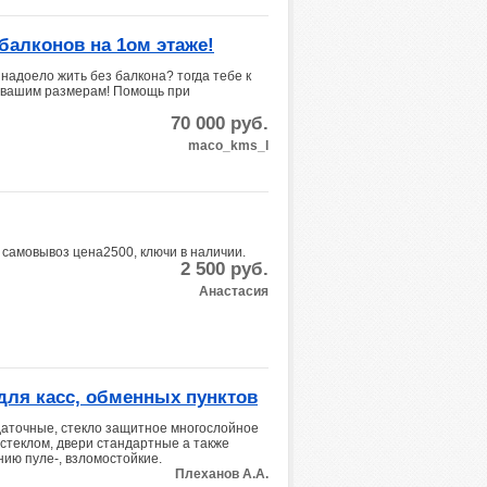
балконов на 1ом этаже!
надоело жить без балкона? тогда тебе к
о вашим размерам! Помощь при
70 000
руб.
maco_kms_l
, самовывоз цена2500, ключи в наличии.
2 500
руб.
Анастасия
для касс, обменных пунктов
даточные, стекло защитное многослойное
 стеклом, двери стандартные а также
ию пуле-, взломостойкие.
Плеханов А.А.