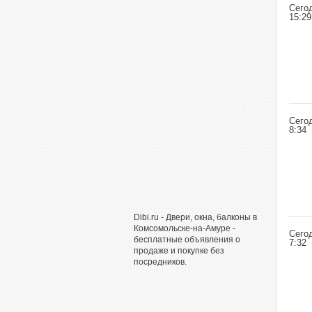
Сего
15:29
Сего
8:34
Dibi.ru - Двери, окна, балконы в
Комсомольске-на-Амуре -
Сего
бесплатные объявления о
7:32
продаже и покупке без
посредников.