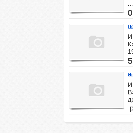
...
0
П
И
К
1
5
И
И
В
д
р