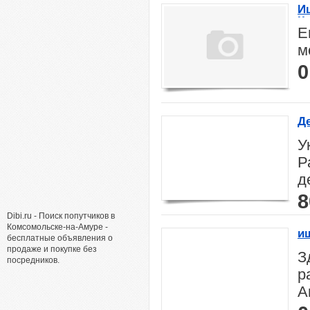
И
Ку
Е
м
0
Д
У
Р
д
8
Dibi.ru - Поиск попутчиков в
Комсомольске-на-Амуре -
ищ
бесплатные объявления о
продаже и покупке без
З
посредников.
р
А