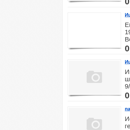
0
И
Е
1
В
0
И
И
ш
9
0
п
те
И
г