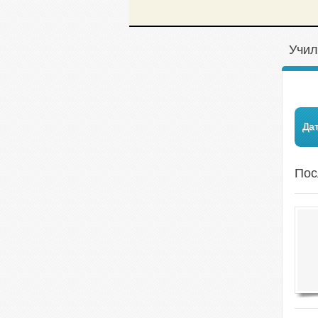
Учил
Да
Пос