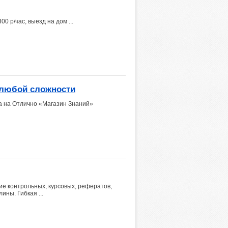
0 р/час, выезд на дом ...
 любой сложности
а на Отлично «Магазин Знаний»
е контрольных, курсовых, рефератов,
ны. Гибкая ...