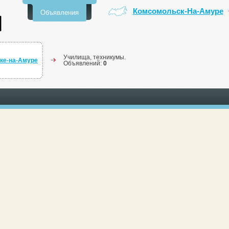
Комсомольск-На-Амуре
Объявления
Училища, техникумы.
ке-на-Амуре
Объявлений:
0