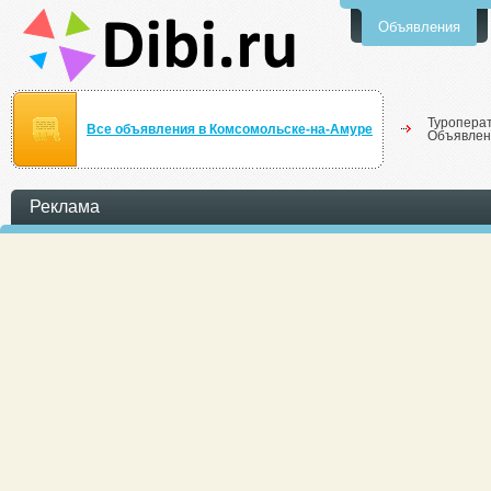
Объявления
Туропера
Все объявления в Комсомольске-на-Амуре
Объявлен
Реклама