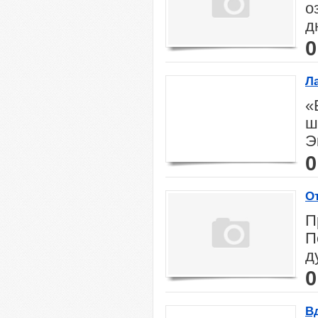
о
д
0
Ла
«
ш
Э
0
О
П
П
д
0
В