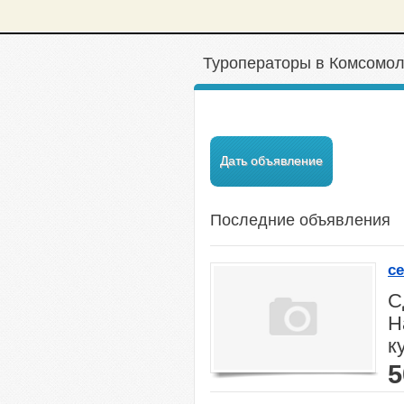
Туроператоры в Комсомол
Дать объявление
Последние объявления
с
С
Н
к
5