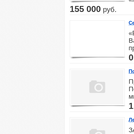
155 000
руб.
С
«
В
п
0
П
П
П
м
1
Л
З