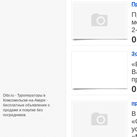
П
П
м
2-
0
З
«
В
п
0
Dibi.ru - Туроператоры в
Комсомольске-на-Амуре -
п
бесплатные объявления о
продаже и покупке без
В
посредников.
«
у
«