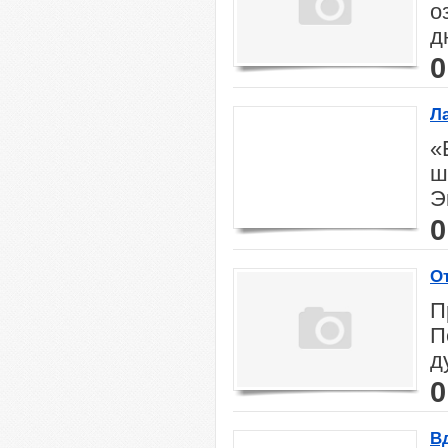
о
д
0
Ла
«
ш
Э
0
О
П
П
д
0
В