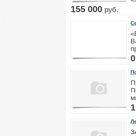
155 000
руб.
С
«
В
п
0
П
П
П
м
1
Л
З