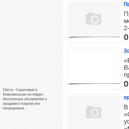
П
П
м
2-
0
З
«
В
п
0
Dibi.ru - Санатории в
Комсомольске-на-Амуре -
п
бесплатные объявления о
продаже и покупке без
В
посредников.
«
у
«